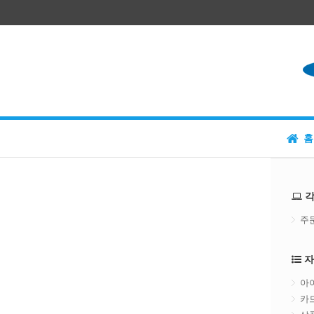
홈
각
주
자
아
카